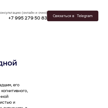
консультацию (онлайн и очно)
Связаться в  Telegram
+7 995 279 50 83
одной
я
адшим, его
 когнитивного,
нной
вистью и