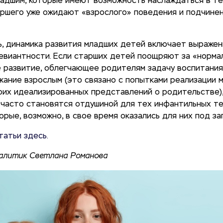
адшим, которые имеют возможность наслаждаться в тех
аршего уже ожидают «взрослого» поведения и подчине
ь, динамика развития младших детей включает выраже
евиантности. Если старших детей поощряют за «нормал
 развитие, облегчающее родителям задачу воспитания
жание взрослым (это связано с попытками реализации
оих идеализированных представлений о родительстве)
 часто становятся отдушиной для тех инфантильных т
орые, возможно, в свое время оказались для них под за
татьи здесь.
налитик Светлана Романова