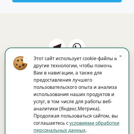
×
Этот сайт использует cookie-файлы и
другие технологии, чтобы помочь
Вам в навигации, а также для
Наши специалисты
Блог
предоставления лучшего
Политика обработки персональных 
пользовательского опыта и анализа
данных
использования наших продуктов и
Согласие на обработку персональных 
услуг, в том числе для работы веб-
данных
аналитики (Яндекс.Метрика).
Продолжая пользоваться сайтом, вы
Способы оплаты: банковская карта, наличный 
соглашаетесь с
условиями обработки
расчет
персональных данных
.