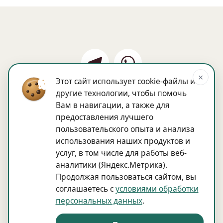
×
Этот сайт использует cookie-файлы и
другие технологии, чтобы помочь
Вам в навигации, а также для
Наши специалисты
Блог
предоставления лучшего
Политика обработки персональных 
пользовательского опыта и анализа
данных
использования наших продуктов и
Согласие на обработку персональных 
услуг, в том числе для работы веб-
данных
аналитики (Яндекс.Метрика).
Продолжая пользоваться сайтом, вы
Способы оплаты: банковская карта, наличный 
соглашаетесь с
условиями обработки
расчет
персональных данных
.
© 2025 Центр Психоанализа Пермь 
+7 995 279 